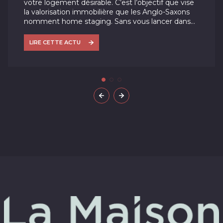
votre logement désirable. C’est l’objectif que vise
la valorisation immobilière que les Anglo-Saxons
nomment home staging. Sans vous lancer dans
des opérations ruineuses de rénovation, il s’agit
d’effectuer quelques petits travaux et
LIRE CETTE ACTU
aménagements destinés à rendre séduisante
votre habitation.