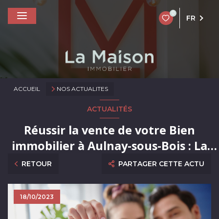
0
FR
ACCUEIL
NOS ACTUALITES
ACTUALITÉS
Réussir la vente de votre Bien
immobilier à Aulnay-sous-Bois : La
stratégie incontournable pour un
RETOUR
PARTAGER CETTE ACTU
succès asssuré !
18/10/2023