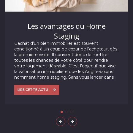
Les avantages du Home
Staging
L’achat d’un bien immobilier est souvent
conditionné à un coup de cœur de l’acheteur, dès
la première visite. Il convient donc de mettre
toutes les chances de votre côté pour rendre
votre logement désirable. C’est l’objectif que vise
la valorisation immobilière que les Anglo-Saxons
nomment home staging. Sans vous lancer dans
des opérations ruineuses de rénovation, il s’agit
d’effectuer quelques petits travaux et
LIRE CETTE ACTU
aménagements destinés à rendre séduisante
votre habitation.