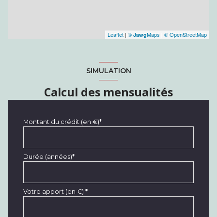
Leaflet
|
©
Maps
|
© OpenStreetMap
Jawg
SIMULATION
Calcul des mensualités
Montant du crédit (en €)*
Durée (années)*
Votre apport (en €) *