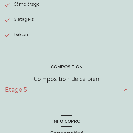
5ème étage
5 étage(s)
balcon
COMPOSITION
Composition de ce bien
Etage 5
entrée
m²
salon/sejour
m²
INFO COPRO
cuisine
m²