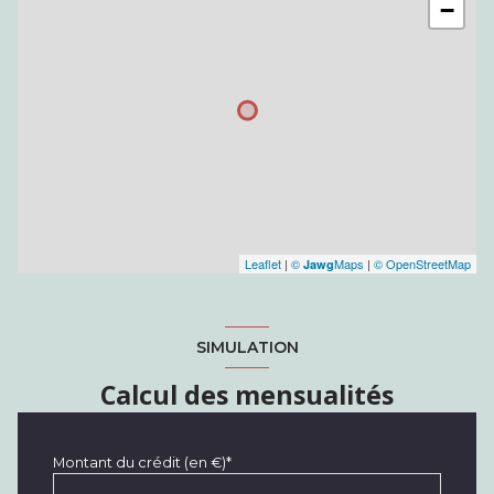
−
Leaflet
|
©
Maps
|
© OpenStreetMap
Jawg
SIMULATION
Calcul des mensualités
Montant du crédit (en €)*