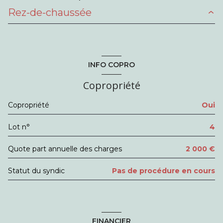
Rez-de-chaussée
entrée
5.4 m²
salon/sejour
24.60 m²
INFO COPRO
chambre
11.30 m²
Copropriété
chambre
15.37 m²
Copropriété
Oui
cuisine
5.6 m²
Lot n°
4
salle d'eau
5.62 m²
WC
1.04 m²
Quote part annuelle des charges
2 000 €
Statut du syndic
Pas de procédure en cours
FINANCIER