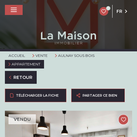
0
FR
ACCUEIL
VENTE
AULNAY SOUS BOIS
APPARTEMENT
RETOUR
TÉLÉCHARGER LA FICHE
PARTAGER CE BIEN
VENDU