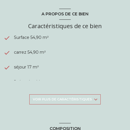
A PROPOS DE CE BIEN
Caractéristiques de ce bien
Surface 54,90 m²
carrez 54,90 m²
séjour 17 m²
2 chambre(s)
1 salle(s) d'eau
VOIR PLUS DE CARACTÉRISTIQUES
construit en 2014
cuisine américaine (équipée)
COMPOSITION