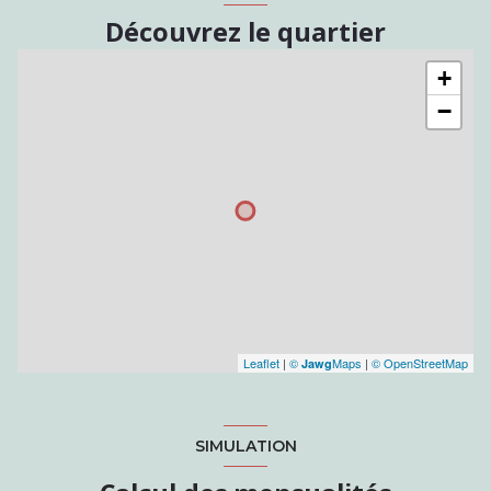
Découvrez le quartier
+
−
Leaflet
|
©
Maps
|
© OpenStreetMap
Jawg
SIMULATION