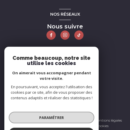
NOS RÉSEAUX
Nous suivre
ADHÉRENTS
Comme beaucoup, notre site
utilise les cookies
Nous adhérons
On aimerait vous accompagner pendant
votre visite.
En poursuivant, vous acceptez l'utilisation des
cookies par ce site, afin de vous proposer des
contenus adaptés et réaliser des statistiques !
© 2026 | Tous droits réservés
PARAMÉTRER
Nos honoraires
Nos partenaires
Mentions légales
Admin
Politique RGPD
Cookies