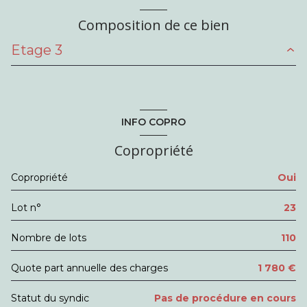
Composition de ce bien
Chauffage collectif : radiateur (gaz)
Etage 3
3ème étage
salon/sejour
17.85 m²
5 étage(s)
cuisine
4.30 m²
INFO COPRO
ascenseur
chambre
11.20 m²
Copropriété
chambre
9.90 m²
balcon
Copropriété
Oui
salle de bain
5.40 m²
interphone
Lot n°
23
Couloir
6.25 m²
accès handicapé
Nombre de lots
110
Quote part annuelle des charges
1 780 €
Statut du syndic
Pas de procédure en cours