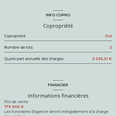
entrée
4.08 m²
séjour
18.09 m²
INFO COPRO
cuisine
8.30 m²
Copropriété
Dégagement
2.89 m²
Copropriété
Oui
chambre
10.41 m²
Nombre de lots
2
WC
1.74 m²
salle de bain
4.02 m²
Quote part annuelle des charges
3 035,31 €
chambre
10.01 m²
FINANCIER
Informations financières
Prix de vente
179 000 €
Les honoraires d'agence seront intégralement à la charge