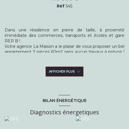
Réf
545
Dans une résidence en pierre de taille, à proximité
immédiate des commerces, transports et écoles et gare
RER B !
Votre agence La Maison a le plaisir de vous proposer un bel
appartement 3 pièces 60m2 sans aucun travaux à prévoir !
Cet appartement est composé d'une entrée avec
rangements, d'un salon-salle à manger donnant sur une
belle cuisine ouverte aménagée et équipée, deux
AFFICHER PLUS
chambres ainsi qu'une salle d'eau avec WC séparé. Une
cave. A découvrir dans votre agence La Maison !
Classe énergétique E, classe climat E. Montant estimé des
dépenses annuelles d'énergie : entre 1340€ et 1870€ (prix
indexés au 1er janvier 2021).
BILAN ÉNERGÉTIQUE
Risques : Les informations sur les risques auxquels ce bien
est exposé sont disponibles sur le site
Diagnostics énergetiques
www.georisques.gouv.fr.
Annonce difusée par Sebastien Lamy, collaborateur salarié
de l'agence La Maison - Immobilier, titulaire de la carte
professionnelle n°CPI 9301 2017 000 016 341, délivrée par