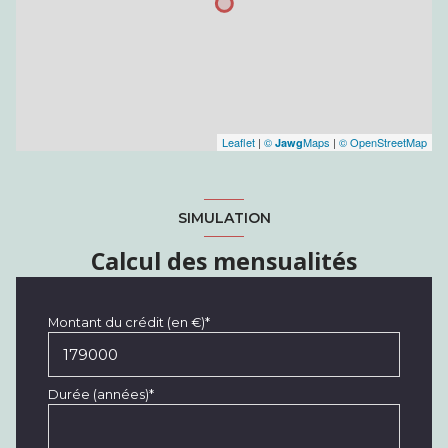
Leaflet
|
©
Maps
|
© OpenStreetMap
Jawg
SIMULATION
Calcul des mensualités
Montant du crédit (en €)*
Durée (années)*