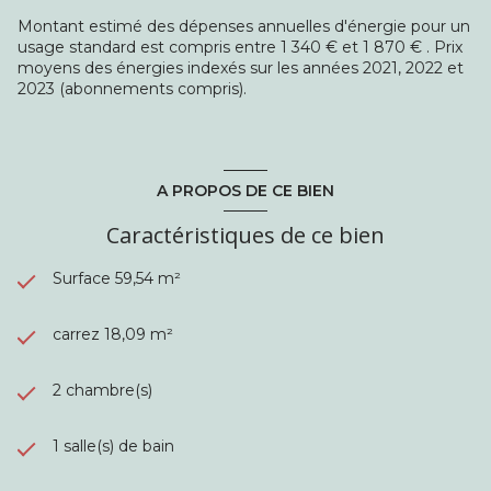
la CCI Paris Ile-de-France. raison social SARL La Maison -
Montant estimé des dépenses annuelles d'énergie pour un
Transactions Immobilières, au capital de 1000€,
usage standard est compris entre 1 340 € et 1 870 € . Prix
immatriculée au RCS de Bobigny sous le numéro 823 238
moyens des énergies indexés sur les années 2021, 2022 et
886. Siège social : 3 rue du Onze Novembre, 93600 Aulnay-
2023 (abonnements compris).
sous-Bois.
A PROPOS DE CE BIEN
Caractéristiques de ce bien
Surface 59,54 m²
carrez 18,09 m²
2 chambre(s)
1 salle(s) de bain