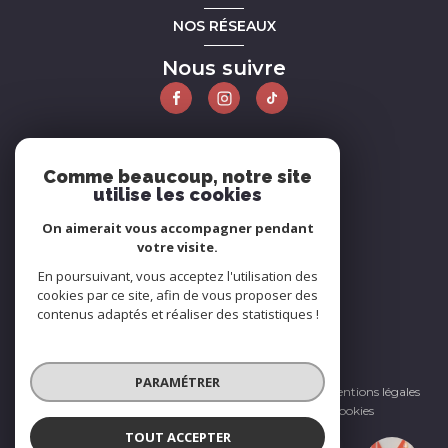
NOS RÉSEAUX
Nous suivre
ADHÉRENTS
Comme beaucoup, notre site
utilise les cookies
Nous adhérons
On aimerait vous accompagner pendant
votre visite.
En poursuivant, vous acceptez l'utilisation des
cookies par ce site, afin de vous proposer des
contenus adaptés et réaliser des statistiques !
© 2026 | Tous droits réservés
PARAMÉTRER
Nos honoraires
Nos partenaires
Mentions légales
Admin
Politique RGPD
Cookies
TOUT ACCEPTER