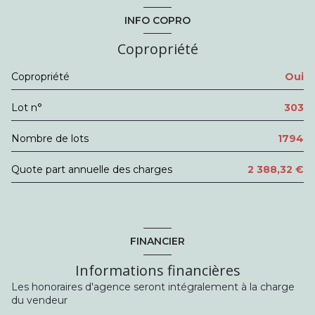
entrée
8.52 m²
INFO COPRO
cuisine
9.67 m²
Copropriété
WC
1.07 m²
Copropriété
Oui
salle de bain
3.12 m²
Lot n°
303
Debarras
1.91 m²
chambre
11.5 m²
Nombre de lots
1794
chambre
9 m²
Quote part annuelle des charges
2 388,32 €
chambre
12.35 m²
FINANCIER
Informations financières
Les honoraires d'agence seront intégralement à la charge
du vendeur