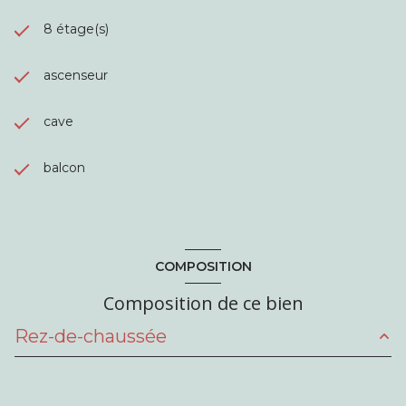
8 étage(s)
ascenseur
cave
balcon
COMPOSITION
Composition de ce bien
Rez-de-chaussée
salon/sejour
17.42 m²