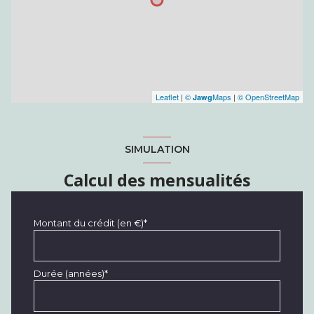
Leaflet
|
©
Maps
|
© OpenStreetMap
Jawg
SIMULATION
Calcul des mensualités
Montant du crédit (en €)*
Durée (années)*