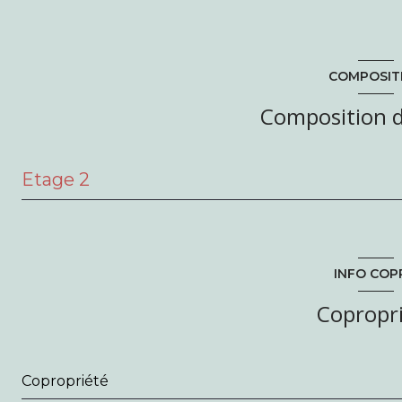
COMPOSIT
Composition d
Etage 2
entrée
salon/sejour
INFO COP
chambre
Copropr
salle d'eau
cuisine
Copropriété
WC