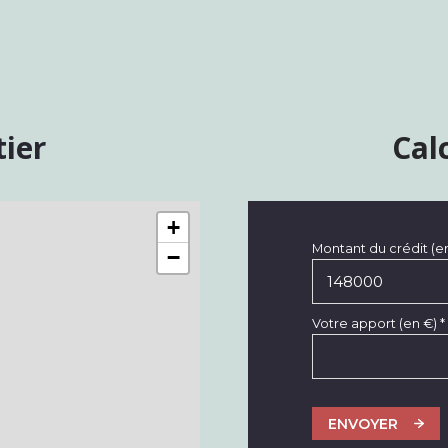
tier
Cal
+
Montant du crédit (e
−
Votre apport (en €) *
ENVOYER