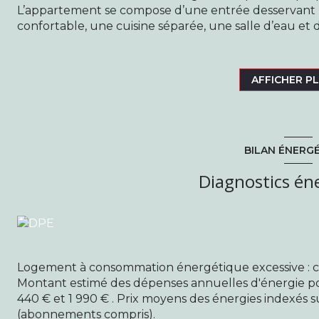
L’appartement se compose d’une entrée desservant
confortable, une cuisine séparée, une salle d’eau et
cadre de vie agréable dans un environnement centra
transports.
Avec ses faibles charges et son emplacement recher
AFFICHER P
opportunité, aussi bien pour un premier achat que po
Classe énergétique F, classe climat F. Montant estim
1440€ et 1990€ (prix indexés au 1er janvier 2021).
Risques : Les informations sur les risques auxquels ce
BILAN ÉNERG
georisques.
Annonce difusée par Sébastien Lamy, collaborateur sa
Diagnostics én
titulaire de la carte professionnelle n°CPI 9301 2017 0
France. raison social SARL La Maison - Transactions I
au RCS de Bobigny sous le numéro 823 238 886. Sièg
Aulnay-sous-Bois.
Logement à consommation énergétique excessive : c
Montant estimé des dépenses annuelles d'énergie po
440 € et 1 990 € . Prix moyens des énergies indexés 
(abonnements compris).