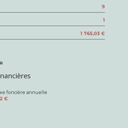
9
1
1 765,03 €
ER
inancières
xe foncière annuelle
2 €