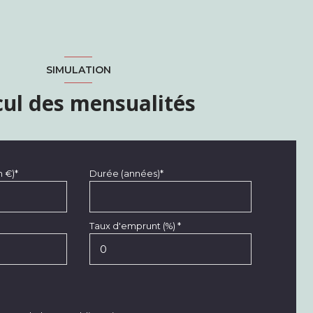
SIMULATION
cul des mensualités
n €)*
Durée (années)*
Taux d'emprunt (%) *