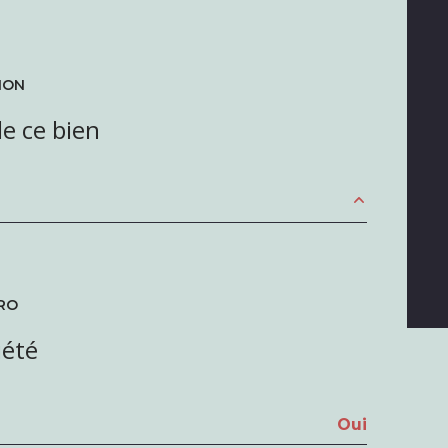
ION
e ce bien
5.86 m²
12.77 m²
RO
11.18 m²
iété
1.74 m²
4.15 m²
Oui
1.1 m²