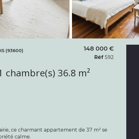
148 000 €
S (93600)
Réf
592
Appartement 2 pièce(s) 1 chambre(s) 36.8 m²
mairie, ce charmant appartement de 37 m² se
riété calme.