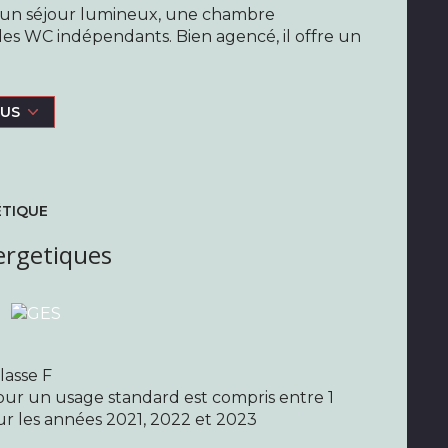
 un séjour lumineux, une chambre
 des WC indépendants. Bien agencé, il offre un
l, à proximité immédiate des commerces, des
ché, ce bien représente une excellente
LUS
ur un investissement locatif.
é des dépenses annuelles d'énergie : entre
 bien exposé sont disponibles sur le site
ÉTIQUE
larié de l'agence La Maison - Immobilier,
ergetiques
00 016 341, délivrée par la CCI Paris Ile-de-
mmobilières, au capital de 1000€, immatriculée
e social : 3 rue du Onze Novembre, 93600
lasse F
ur un usage standard est compris entre 1
sur les années 2021, 2022 et 2023