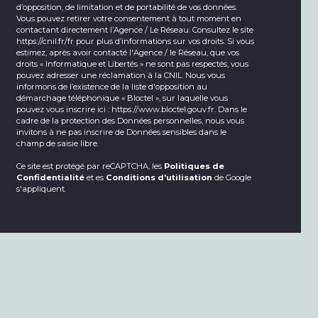
d’opposition, de limitation et de portabilité de vos données.
Vous pouvez retirer votre consentement à tout moment en
contactant directement l’Agence / Le Réseau. Consultez le site
https://cnil.fr/fr
pour plus d’informations sur vos droits. Si vous
estimez, après avoir contacté l'Agence / le Réseau, que vos
droits « Informatique et Libertés » ne sont pas respectés, vous
pouvez adresser une réclamation à la CNIL. Nous vous
informons de l’existence de la liste d'opposition au
démarchage téléphonique « Bloctel », sur laquelle vous
pouvez vous inscrire ici :
https://www.bloctel.gouv.fr
. Dans le
cadre de la protection des Données personnelles, nous vous
invitons à ne pas inscrire de Données sensibles dans le
champ de saisie libre.
Ce site est protégé par reCAPTCHA, les
Politiques de
Confidentialité
et es
Conditions d'utilisation
de Google
s'appliquent.