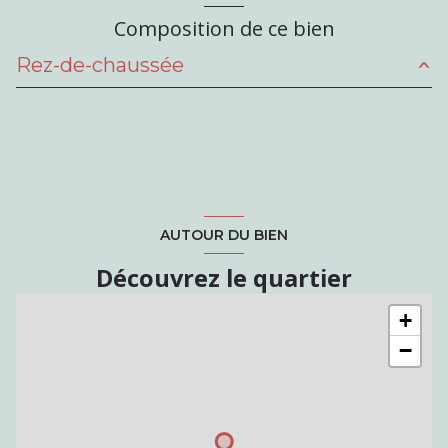
Composition de ce bien
Rez-de-chaussée
entrée
1.56 m²
cuisine
3.8 m²
salle d'eau
1.2 m²
WC
0.9 m²
AUTOUR DU BIEN
salon/sejour
12.3 m²
Découvrez le quartier
chambre
12.5 m²
+
−