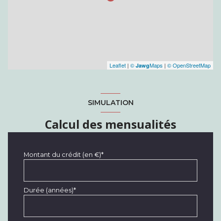
Leaflet
|
©
Maps
|
© OpenStreetMap
Jawg
SIMULATION
Calcul des mensualités
Montant du crédit (en €)*
Durée (années)*