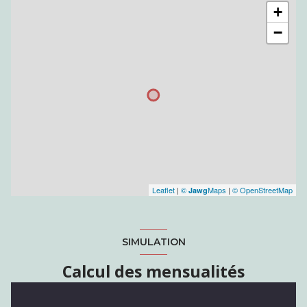
+
−
Leaflet
|
©
Maps
|
© OpenStreetMap
Jawg
SIMULATION
Calcul des mensualités