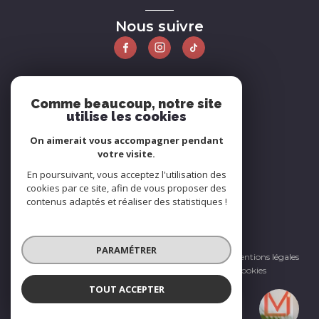
Nous suivre
ADHÉRENTS
Comme beaucoup, notre site
utilise les cookies
Nous adhérons
On aimerait vous accompagner pendant
votre visite.
En poursuivant, vous acceptez l'utilisation des
cookies par ce site, afin de vous proposer des
contenus adaptés et réaliser des statistiques !
© 2026 | Tous droits réservés
PARAMÉTRER
Nos honoraires
Nos partenaires
Mentions légales
Admin
Politique RGPD
Cookies
TOUT ACCEPTER
Réalisé par :
La Maison - Immobilier
Agence