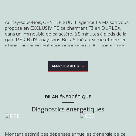
Aulnay-sous-Bois, CENTRE SUD. L'agence La Maison vous
propose en EXCLUSIVITÉ ce charmant T3 en DUPLEX,
dans un immeuble de caractère, à 5 minutes à pieds de la
gare RER B d'Aulnay-sous-Bois. Situé au 3ème et dernier
étage, l'appartement vous propose au RDC : une entrée,
une cuisine moderne et ouverte sur un salon séjour très
lumineux, et une chambre. Les combles ont été aménagés
et vous offrent une belle chambre sous les toits, une salle
AFFICHER PLUS
de bains avec WC. AUCUN TRAVAUX À PRÉVOIR, double
vitrage, isolation des murs intérieurs, électricité remise aux
normes, cuisine récente, vous n'avez plus qu'à poser vos
valises ! Les plus de cet appartement : situé dans un
quartier très recherché, vous êtes à proximité des
BILAN ÉNERGÉTIQUE
transports, des écoles, et du boulevard de Strasbourg et de
tous ses commerces. Enfin, vous serez séduits tout
Diagnostics énergetiques
comme nous par sa vue sur la Tour Eiffel !
Montant estimé des dépenses annuelles d'énergie de ce