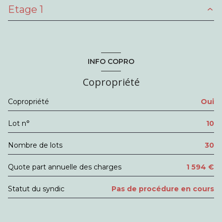
Etage 1
cuisine
23 m²
salon/sejour
23 m²
chambre
11 m²
chambre
12 m²
salle de bain
3.69 m²
INFO COPRO
Copropriété
Copropriété
Oui
Lot n°
10
Nombre de lots
30
Quote part annuelle des charges
1 594 €
Statut du syndic
Pas de procédure en cours