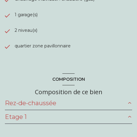
1 garage(s)
2 niveau(x)
quartier zone pavillonnaire
COMPOSITION
Composition de ce bien
Rez-de-chaussée
Etage 1
entrée
6 m²
cuisine
11.1 m²
Palier
2.2 m²