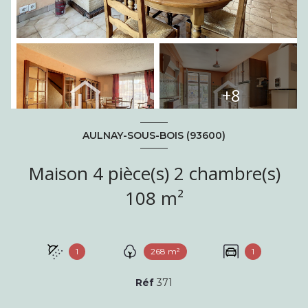
+8
AULNAY-SOUS-BOIS (93600)
Maison 4 pièce(s) 2 chambre(s)
108 m²
1
268 m²
1
Réf
371