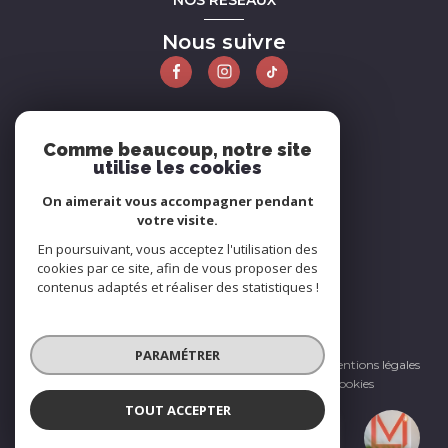
NOS RÉSEAUX
Nous suivre
ADHÉRENTS
Comme beaucoup, notre site
utilise les cookies
Nous adhérons
On aimerait vous accompagner pendant
votre visite.
En poursuivant, vous acceptez l'utilisation des
cookies par ce site, afin de vous proposer des
contenus adaptés et réaliser des statistiques !
© 2026 | Tous droits réservés
PARAMÉTRER
Nos honoraires
Nos partenaires
Mentions légales
Admin
Politique RGPD
Cookies
TOUT ACCEPTER
Réalisé par :
La Maison - Immobilier
Agence