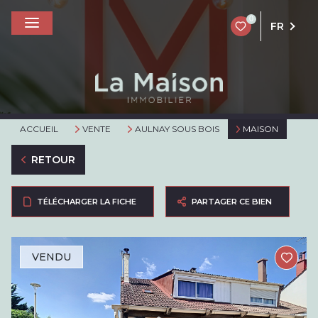
0
FR
ACCUEIL
VENTE
AULNAY SOUS BOIS
MAISON
RETOUR
TÉLÉCHARGER LA FICHE
PARTAGER CE BIEN
VENDU