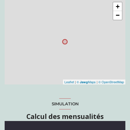
+
−
Leaflet
|
©
Maps
|
© OpenStreetMap
Jawg
SIMULATION
Calcul des mensualités