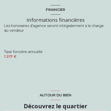
salon/sejour
32.3 m²
bureau
7.5 m²
FINANCIER
WC
1 m²
salle d'eau
4.2 m²
Informations financières
Placard
1 m²
chambre
9.9 m²
Les honoraires d'agence seront intégralement à la charge
véranda
18.6 m²
du vendeur
chambre
12.3 m²
Placard
2.1 m²
Taxe foncière annuelle
1 217 €
AUTOUR DU BIEN
Découvrez le quartier