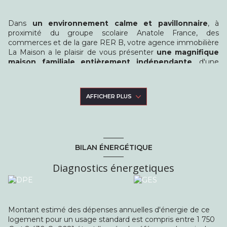
Dans
un environnement calme et pavillonnaire
, à
proximité du groupe scolaire Anatole France, des
commerces et de la gare RER B, votre agence immobilière
La Maison a le plaisir de vous présenter
une magnifique
maison familiale entièrement indépendante
, d'une
surface de 120m2, érigée sur une parcelle de 377m2.
Cette maison, exposée sud/ouest, propose au rez-de-
chaussée : une entrée, un séjour donnant sur le jardin, une
AFFICHER PLUS
cuisine dinatoire, une chambre et une salle d'eau avec WC.
À l'étage, un couloir conduit à
3 belles chambres et un
bureau avec balcon
. Une dépendance de 16m2 avec
électricité ainsi qu'un abri de jardin pour le stockage sont
également inclus.
BILAN ÉNERGÉTIQUE
Les caractéristiques supplémentaires comprennent
le
double vitrage en PVC, un système d'alarme, une
Diagnostics énergetiques
belle terrasse et une isolation extérieure.
Montant estimé des dépenses annuelles d'énergie de ce
logement pour un usage standard est compris entre 1 750