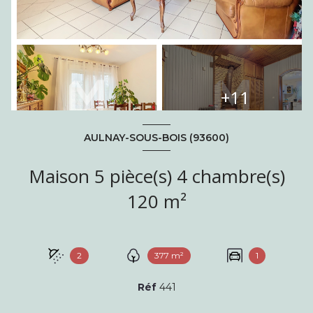
+11
AULNAY-SOUS-BOIS (93600)
Maison 5 pièce(s) 4 chambre(s)
120 m²
2
377 m²
1
Réf
441