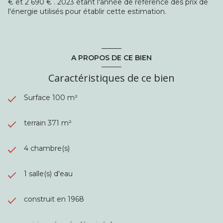
€ et 2 690 € . 2023 étant l'année de référence des prix de
troisième chambre sous mansards et grenier
l'énergie utilisés pour établir cette estimation.
Rez-de-Jardin :
Grande chambre de 19m2 avec placards
Grand garage avec accès pour 2 voitures
Buanderie spacieuse
Caractéristiques supplémentaires :
A PROPOS DE CE BIEN
Électricité aux normes
Ravalement récent
Caractéristiques de ce bien
Jardin arboré sans vis-à-vis
Construit par un entrepreneur local d'Aulnay
Surface 100 m²
Un Bien Authentique:
Cette propriété a été
construite avec soin par des aulnaysiens, pour des
terrain 371 m²
aulnaysiens !
4 chambre(s)
1 salle(s) d'eau
construit en 1968