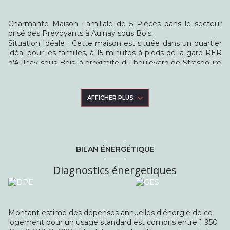
Charmante Maison Familiale de 5 Pièces dans le secteur
prisé des Prévoyants à Aulnay sous Bois.
Situation Idéale : Cette maison est située dans un quartier
idéal pour les familles, à 15 minutes à pieds de la gare RER
d'Aulnay-sous-Bois, à proximité du boulevard de Strasbourg
et de tout ses commerces, du canal de l'Ourcq et
naturellement entourée de très bonnes écoles de tout
niveaux.
AFFICHER PLUS
Caractéristiques Principales:
Type : Maison individuelle
Surface habitable : 100m2
Nombre de pièces : 5
Chambres : 4
BILAN ÉNERGÉTIQUE
Année de construction : 1968
Description du Bien:
Diagnostics énergetiques
Rez-de-Chaussée surélevé :
Entrée spacieuse avec de nombreux rangements
Salon-séjour lumineux de 20m2 avec accès à un balcon
Cuisine séparée et équipée avec vue sur le jardin
WC séparés
Montant estimé des dépenses annuelles d'énergie de ce
Salle d'eau moderne récemment rénovée
logement pour un usage standard est compris entre 1 950
Deux chambres, dont une avec mezzanine menant à une