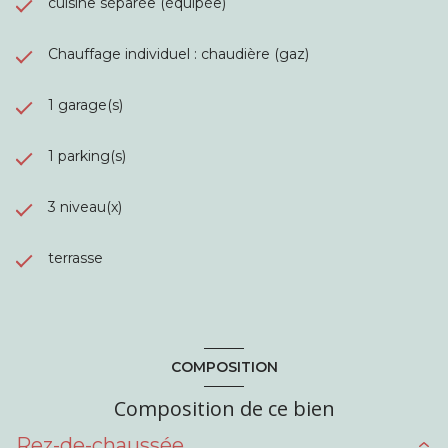
cuisine séparée (équipée)
Chauffage individuel : chaudière (gaz)
1 garage(s)
1 parking(s)
3 niveau(x)
terrasse
COMPOSITION
Composition de ce bien
Rez-de-chaussée