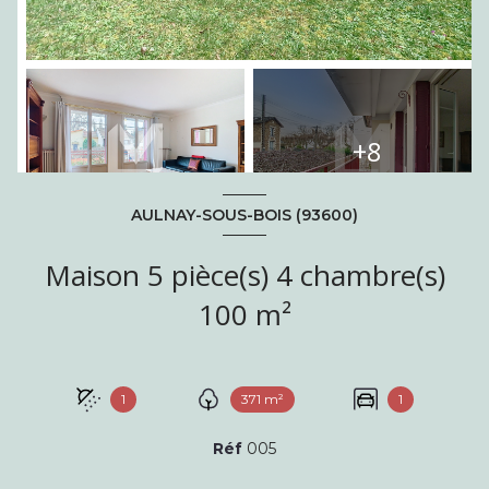
+8
AULNAY-SOUS-BOIS (93600)
Maison 5 pièce(s) 4 chambre(s)
100 m²
1
371 m²
1
Réf
005