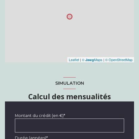
Leaflet
|
©
Maps
|
© OpenStreetMap
Jawg
SIMULATION
Calcul des mensualités
Montant du crédit (en €)*
Durée (années)*