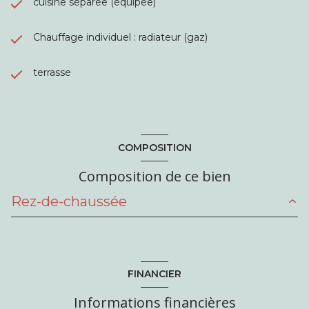
cuisine séparée (équipée)
Chauffage individuel : radiateur (gaz)
terrasse
COMPOSITION
Composition de ce bien
Rez-de-chaussée
cuisine
9.6 m²
salon/sejour
10 m²
FINANCIER
chambre
10 m²
Informations financières