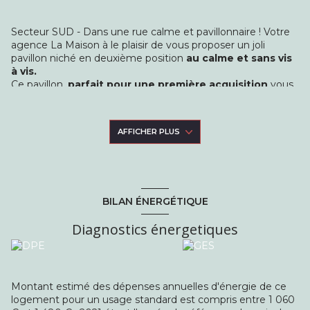
Secteur SUD - Dans une rue calme et pavillonnaire ! Votre
agence La Maison à le plaisir de vous proposer un joli
pavillon niché en deuxième position
au calme et sans vis
à vis.
Ce pavillon,
parfait pour une première acquisition
vous
propose une entrée, une cuisine dinatoire aménagée et
équipée, un salon, une chambre, une salle d'eau avec wc.
Le plus,
une belle dépendance aménagée et rénovée
AFFICHER PLUS
recemment d'une surface surface 16m2.
Accès deux véhicules. Grande terrasse sans vis à vis -
chauffage gaz - Porte d'entrée en PVC neuve - Chaudière
au gaz 4 ans. Le tout édifié sur une parcelle de 230m2 en
pleine propriété. A découvrir dans votre agence La Maison.
BILAN ÉNERGÉTIQUE
Diagnostics énergetiques
Montant estimé des dépenses annuelles d'énergie de ce
logement pour un usage standard est compris entre 1 060