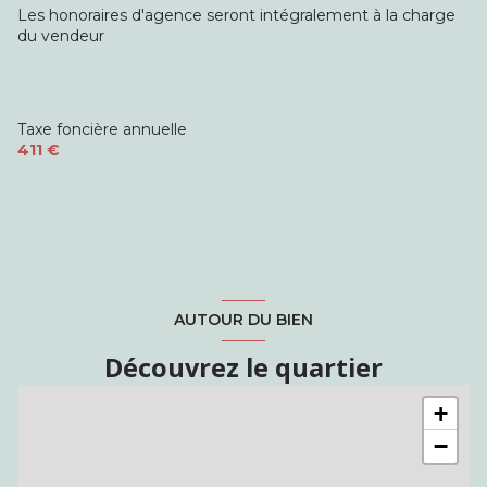
Dégagement
2.2 m²
Les honoraires d'agence seront intégralement à la charge
du vendeur
salle d'eau
3.7 m²
WC
1 m²
véranda
4.9 m²
Taxe foncière annuelle
411 €
Pièce de vie
10 m²
entrée
2.6 m²
salle d'eau
2.8 m²
AUTOUR DU BIEN
Découvrez le quartier
+
−