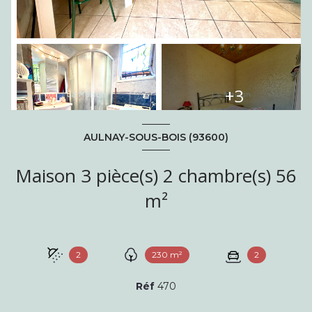
+3
AULNAY-SOUS-BOIS (93600)
Maison 3 pièce(s) 2 chambre(s) 56
m²
2
230 m²
2
Réf
470