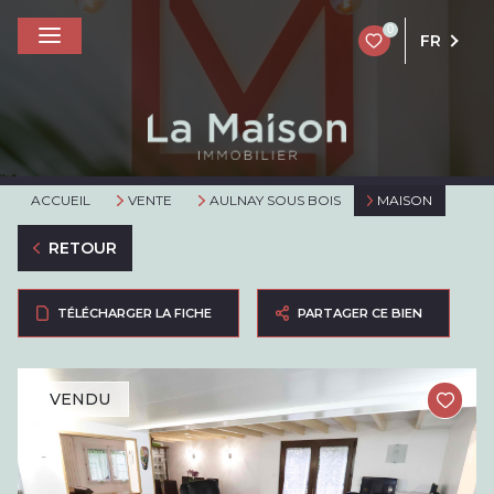
0
FR
ACCUEIL
VENTE
AULNAY SOUS BOIS
MAISON
RETOUR
TÉLÉCHARGER LA FICHE
PARTAGER CE BIEN
VENDU