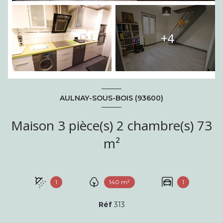
+4
AULNAY-SOUS-BOIS (93600)
Maison 3 pièce(s) 2 chambre(s) 73
m²
1
140 m²
1
Réf
313