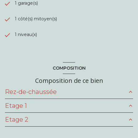
1 garage(s)
1 côté(s) mitoyen(s)
1 niveau(x)
COMPOSITION
Composition de ce bien
Rez-de-chaussée
Etage 1
entrée
3.7 m²
Etage 2
salon/sejour
30 m²
Palier
2.7 m²
cuisine
8 m²
chambre
13.2 m²
chambre
17 m²