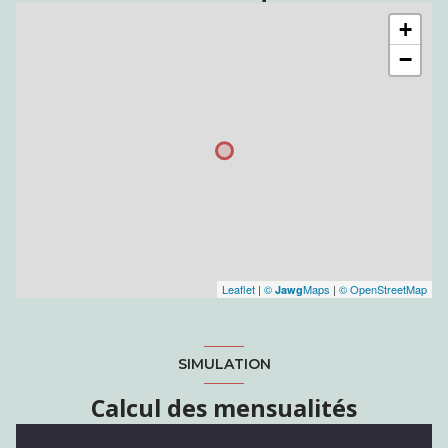
+
−
Leaflet
|
©
Maps
|
© OpenStreetMap
Jawg
SIMULATION
Calcul des mensualités