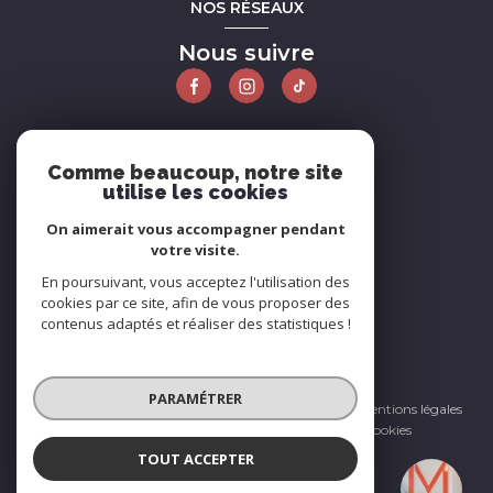
NOS RÉSEAUX
Nous suivre
ADHÉRENTS
Comme beaucoup, notre site
utilise les cookies
Nous adhérons
On aimerait vous accompagner pendant
votre visite.
En poursuivant, vous acceptez l'utilisation des
cookies par ce site, afin de vous proposer des
contenus adaptés et réaliser des statistiques !
© 2026 | Tous droits réservés
PARAMÉTRER
Nos honoraires
Nos partenaires
Mentions légales
Admin
Politique RGPD
Cookies
TOUT ACCEPTER
Réalisé par :
La Maison - Immobilier