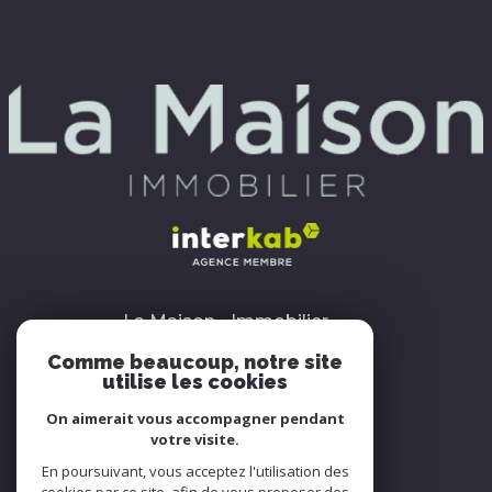
La Maison - Immobilier
3 rue du Onze Novembre
Comme beaucoup, notre site
93600
Aulnay-sous-Bois
utilise les cookies
01 43 30 10 20
On aimerait vous accompagner pendant
votre visite.
contact@agencelamaison.fr
En poursuivant, vous acceptez l'utilisation des