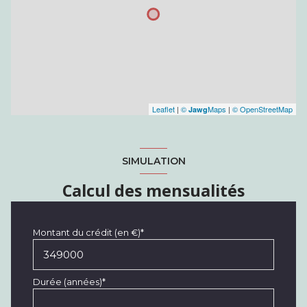
Leaflet
|
©
Maps
|
© OpenStreetMap
Jawg
SIMULATION
Calcul des mensualités
Montant du crédit (en €)*
Durée (années)*