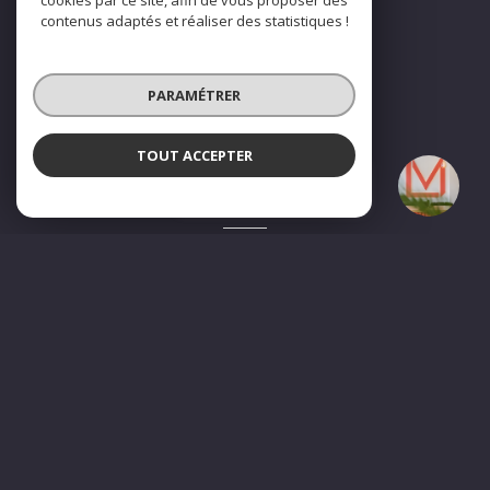
cookies par ce site, afin de vous proposer des
contenus adaptés et réaliser des statistiques !
NOS RÉSEAUX
Nous suivre
PARAMÉTRER
TOUT ACCEPTER
La Maison - Immobilier
Agence
ADHÉRENTS
Nous adhérons
© 2026 | Tous droits réservés
Nos honoraires
Nos partenaires
Mentions légales
Admin
Politique RGPD
Cookies