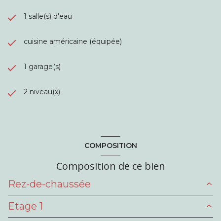
1 salle(s) d'eau
cuisine américaine (équipée)
1 garage(s)
2 niveau(x)
COMPOSITION
Composition de ce bien
Rez-de-chaussée
Etage 1
véranda
17.3 m²