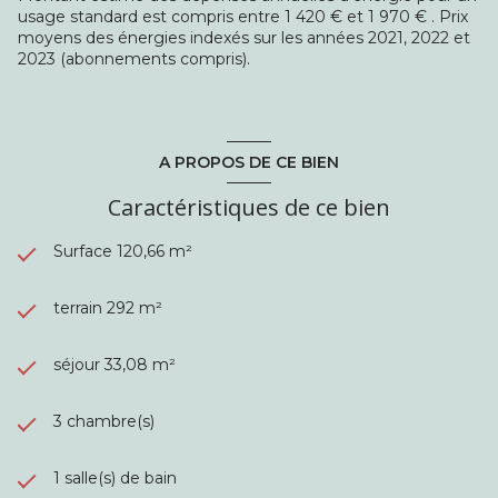
Risques : Les informations sur les risques auxquels ce bien
usage standard est compris entre 1 420 € et 1 970 € . Prix
est exposé sont disponibles sur le site
moyens des énergies indexés sur les années 2021, 2022 et
www.georisques.gouv.fr.
2023 (abonnements compris).
Annonce diffusée par Mermier Jean-Baptiste, agent
commercial immobilier immatriculé au RSAC de Bobigny
sous le numéro 889 194 544. Mandataire habilité par La
Maison - Transactions Immobilières , titulaire de la carte
professionnelle n°CPI 9301 2017 000 016 341, délivrée par
A PROPOS DE CE BIEN
la CCI Paris Ile-de-France.
Caractéristiques de ce bien
Surface 120,66 m²
terrain 292 m²
séjour 33,08 m²
3 chambre(s)
1 salle(s) de bain