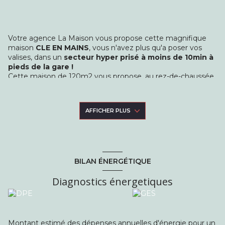
Votre agence La Maison vous propose cette magnifique
maison
CLE EN MAINS
, vous n'avez plus qu'a poser vos
valises, dans un
secteur hyper prisé à moins de 10min à
pieds de la gare !
Cette maison de 120m2 vous propose, au rez-de-chaussée,
u
n espace entièrement ouvert et baigné de lumière
:
une véranda d'entrée, une cuisine ouverte sur un beau
salon-séjour,
une suite parentale
avec une salle de bains
AFFICHER PLUS
et douche à l'italienne, un espace bureau, WC.
A l'étage, le palier dessert deux chambres spacieuses, dont
une avec mezzanine, une belle salle d'eau avec WC.
Vous pourrez profiter d'un e
space terrasse
à l'avant de la
maison, de
plusieurs accès véhicules
, un garage pour
BILAN ÉNERGÉTIQUE
plus de confort.
Une maison sans aucun travaux à prévoir, dans un secteur
Diagnostics énergetiques
prisé, une visite s'impose !
Classe énergétique D, classe climat A. Montant estimé des
dépenses annuelles d'énergie : entre 1420€ et 1970€ (prix
indexés au 1er janvier 2021).
Montant estimé des dépenses annuelles d'énergie pour un