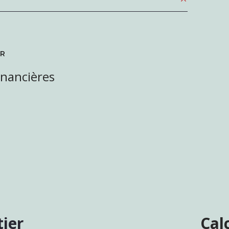
25 m²
16.4 m²
ER
5.6 m²
inancières
7 m²
15 m²
tier
Cal