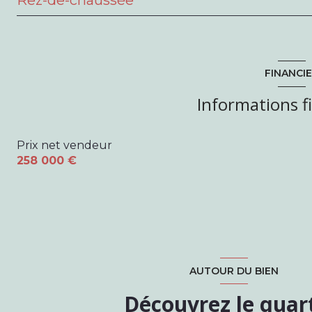
salon/sejour
cuisine
FINANCI
salle de bain
Informations f
Palier
Prix net vendeur
chambre
258 000 €
AUTOUR DU BIEN
Découvrez le quar