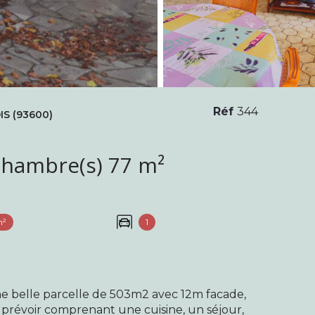
Réf
344
S (93600)
Maison 3 pièce(s) 2 chambre(s) 77 m²
m²
1
belle parcelle de 503m2 avec 12m facade,
 prévoir comprenant une cuisine, un séjour,