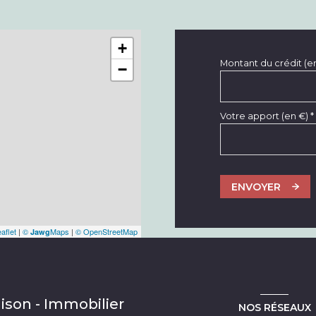
+
Montant du crédit (e
−
Votre apport (en €) *
ENVOYER
aflet
|
©
Maps
|
© OpenStreetMap
Jawg
ison - Immobilier
NOS RÉSEAUX