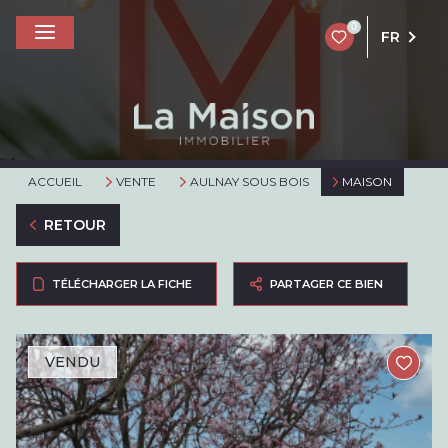
0
FR
ACCUEIL
VENTE
AULNAY SOUS BOIS
MAISON
RETOUR
TÉLÉCHARGER LA FICHE
PARTAGER CE BIEN
VENDU