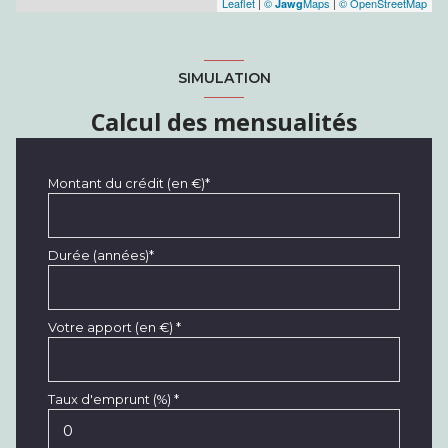
Leaflet
|
©
Maps
|
© OpenStreetMap
Jawg
SIMULATION
Calcul des mensualités
Montant du crédit (en €)*
Durée (années)*
Votre apport (en €) *
Taux d'emprunt (%) *