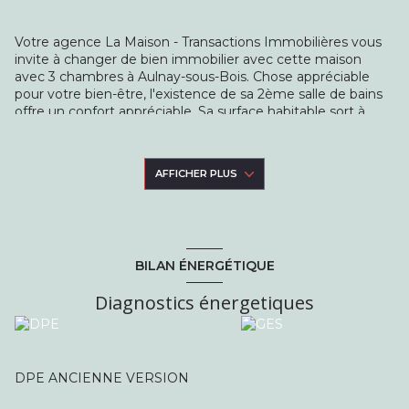
Votre agence La Maison - Transactions Immobilières vous
invite à changer de bien immobilier avec cette maison
avec 3 chambres à Aulnay-sous-Bois. Chose appréciable
pour votre bien-être, l'existence de sa 2ème salle de bains
offre un confort appréciable. Sa surface habitable sort à
environ 130m². La construction s'est terminée en 1950. Le
double vitrage assure le calme du lieu. La maison vous fait
profiter d'une aire de parking privative qui facilitent le
AFFICHER PLUS
stationnement et d'un garage Cette habitation répondra
aux attentes d'une famille avec deux enfants. Vous pouvez
contacter votre agence immobilière La Maison -
Transactions Immobilières si vous souhaitez organiser une
visite de ce domicile.
BILAN ÉNERGÉTIQUE
Diagnostics énergetiques
DPE ANCIENNE VERSION