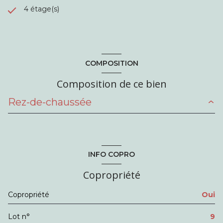
4 étage(s)
COMPOSITION
Composition de ce bien
Rez-de-chaussée
Séjour/cuisine
23.31 m²
Salle de bains + Wc
5.29 m²
INFO COPRO
Copropriété
Copropriété
Oui
Lot n°
9