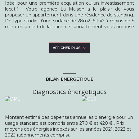
Idéal pour une première acquisition ou un investissement
locatif - Votre agence La Maison a le plaisir de vous
proposer un appartement dans une résidence de standing.
De type studio d'une surface de 28m2. Situé à moins de 5
minutes à pied de la gare, cet appartement vous propose
un pièce de vie donnant sur une balcon, une cuisine
ouverte, ainsi qu'une salle de bains avec WC. De plus, ce
bien bénéfécie d'une place de parking en sous-sol.
AFFICHER PLUS
Classe énergétique C, classe climat C. Montant estimé des
dépenses annuelles d'énergie : entre 270€ et 420€ (prix
indexés au 1er janvier 2021).
Risques : Les informations sur les risques auxquels ce bien
exposé sont disponibles sur le site georisques.
BILAN ÉNERGÉTIQUE
Annonce difusée par Henndy Camus, collaborateur salarié
de l'agence La Maison - Immobilier, titulaire de la carte
Diagnostics énergetiques
professionnelle n°CPI 9301 2017 000 016 341, délivrée par
la CCI Paris Ile-de-France. raison social SARL La Maison -
Transactions Immobilières, au capital de 1000€,
immatriculée au RCS de Bobigny sous le numéro 823 238
886. Siège social : 3 rue du Onze Novembre, 93600 Aulnay-
Montant estimé des dépenses annuelles d'énergie pour un
sous-Bois.
usage standard est compris entre 270 € et 420 € . Prix
moyens des énergies indexés sur les années 2021, 2022 et
2023 (abonnements compris).