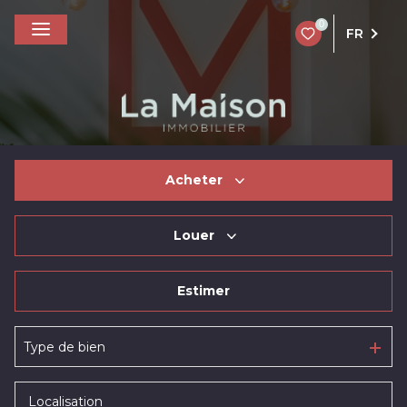
0
FR
Acheter
Louer
De l'ancien
Estimer
à l'année
Type de bien