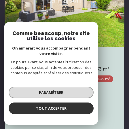
Comme beaucoup, notre site
utilise les cookies
On aimerait vous accompagner pendant
votre visite.
AULNAY-SOUS-BOIS (93600)
En poursuivant, vous acceptez l'utilisation des
cookies par ce site, afin de vous proposer des
Maison 6 pièce(s) 5 chambre(s) 123.53 m²
contenus adaptés et réaliser des statistiques !
1
1
409 m²
424 000 €
PARAMÉTRER
Proposé par
La Maison - Immobilier
TOUT ACCEPTER
VOIR LE BIEN