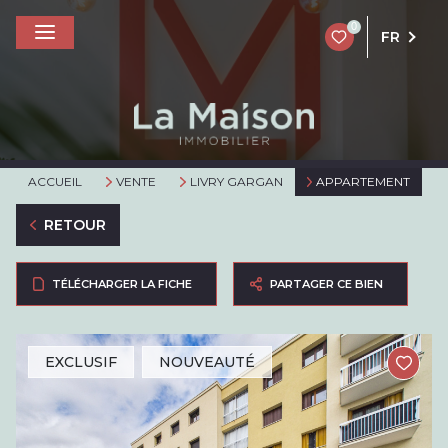
0
FR
ACCUEIL
VENTE
LIVRY GARGAN
APPARTEMENT
RETOUR
TÉLÉCHARGER LA FICHE
PARTAGER CE BIEN
EXCLUSIF
NOUVEAUTÉ