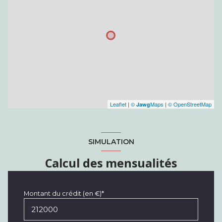
Leaflet
|
©
Maps
|
© OpenStreetMap
Jawg
SIMULATION
Calcul des mensualités
Montant du crédit (en €)*