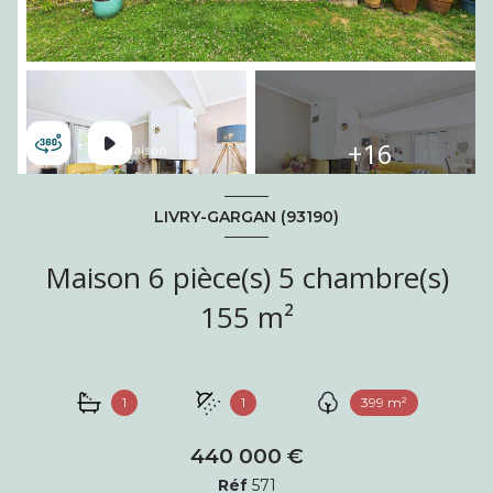
+16
LIVRY-GARGAN (93190)
Maison 6 pièce(s) 5 chambre(s)
155 m²
1
1
399 m²
440 000 €
Réf
571