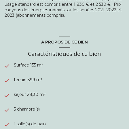
regards.
usage standard est compris entre 1 830 € et 2 530 € . Prix
Et pour sublimer cette maison,
l'emplacement est
moyens des énergies indexés sur les années 2021, 2022 et
également de choix : secteur poudrerie
connu pour
2023 (abonnements compris).
son calme absolu ! Vous serez à proximité des écoles de
tout niveaux, des centres commerciaux, des parcs, des axes
routiers, et à distance raisonnable de la gare Sevran Livry.
Une visite vaut mieux ques des mots, appelez-nous !
A PROPOS DE CE BIEN
Risques : Les informations sur les risques auxquels ce bien
Caractéristiques de ce bien
est exposé sont disponibles sur le site
www.georisques.gouv.fr. Classe énergétique C, classe
Surface 155 m²
climat C. Montant estimé des dépenses annuelles
d'énergie : entre 1830€ et 2530€ (prix indexés au 1er janvier
2021). Annonce diffusée par Mermier Jean-Baptiste, agent
terrain 399 m²
commercial immobilier immatriculé au RSAC de Bobigny
sous le numéro 889 194 544. Mandataire habilité par La
séjour 28,30 m²
Maison - Transactions Immobilières , titulaire de la carte
professionnelle n°CPI 9301 2017 000 016 341, délivrée par
la CCI Paris Ile-de-France
5 chambre(s)
1 salle(s) de bain