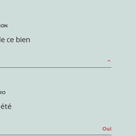
ION
e ce bien
1 m²
16.75 m²
RO
10.6 m²
iété
4.16 m²
1.2 m²
Oui
6.5 m²