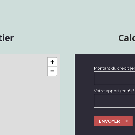
tier
Cal
+
Montant du crédit (e
−
Votre apport (en €) *
ENVOYER