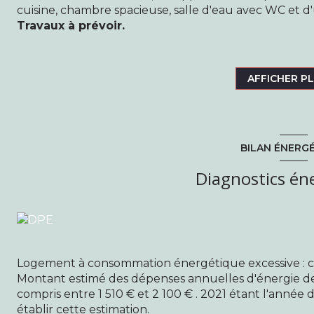
cuisine, chambre spacieuse, salle d'eau avec WC et d
Travaux à prévoir.
Idéal pour
investisseur
ou
premier achat
Contactez-nous pour une visite !
Classe énergétique G, classe climat G. Montant estim
AFFICHER P
1510€ et 2100€ (prix indexés au 1er janvier 2021).
Risques : Les informations sur les risques auxquels ce 
www.georisques.gouv.fr.
Annonce difusée par Sebastien Lamy, collaborateur sa
BILAN ÉNERG
titulaire de la carte professionnelle n°CPI 9301 2017 0
France. raison social SARL La Maison - Transactions I
Diagnostics én
au RCS de Bobigny sous le numéro 823 238 886. Sièg
Aulnay-sous-Bois.
Logement à consommation énergétique excessive : c
Montant estimé des dépenses annuelles d'énergie d
compris entre 1 510 € et 2 100 € . 2021 étant l'année d
établir cette estimation.