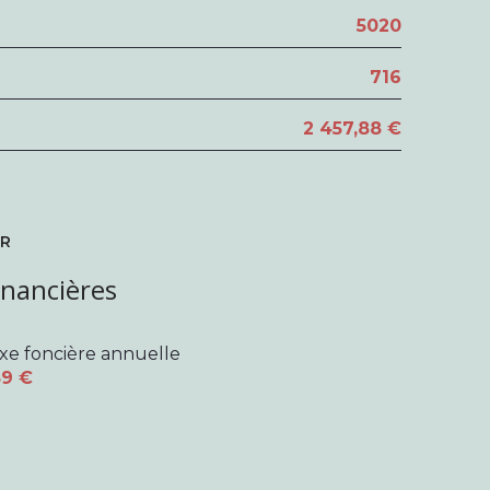
5020
3.6 m²
716
2 457,88 €
ER
inancières
xe foncière annuelle
9 €