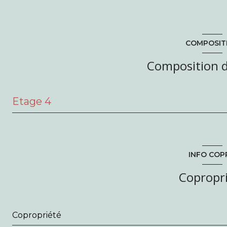
COMPOSIT
Composition d
Etage 4
entrée
Séjour/ Salle à manger
INFO COP
chambre
Copropr
salle d'eau
WC
Copropriété
cuisine