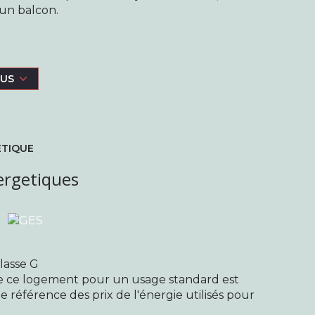
'un balcon.
é des dépenses annuelles d'énergie : entre
LUS
bien est exposé sont disponibles sur le site
larié de l'agence La Maison - Immobilier,
ÉTIQUE
00 016 341, délivrée par la CCI Paris Ile-de-
mmobilières, au capital de 1000€, immatriculée
ergetiques
e social : 3 rue du Onze Novembre, 93600
lasse G
e ce logement pour un usage standard est
e référence des prix de l'énergie utilisés pour