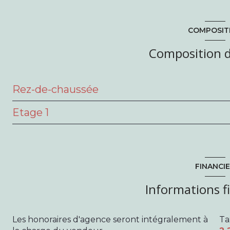
COMPOSIT
Composition d
Rez-de-chaussée
Etage 1
entrée
cuisine
Palier
WC
salle d'eau
FINANCI
salon/sejour
chambre
Informations f
chambre
salle de bain
Placard
Les honoraires d'agence seront intégralement à
Ta
chambre