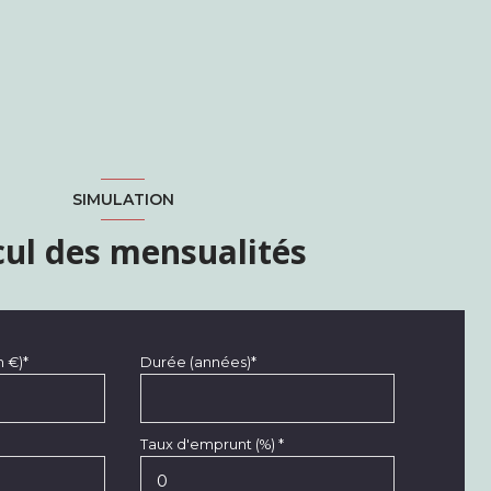
SIMULATION
cul des mensualités
n €)*
Durée (années)*
Taux d'emprunt (%) *