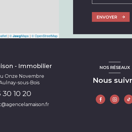
ENVOYER
aflet
|
©
Maps
|
© OpenStreetMap
Jawg
ison - Immobilier
NOS RÉSEAUX
du Onze Novembre
Nous suiv
Aulnay-sous-Bois
3 30 10 20
t@agencelamaison.fr