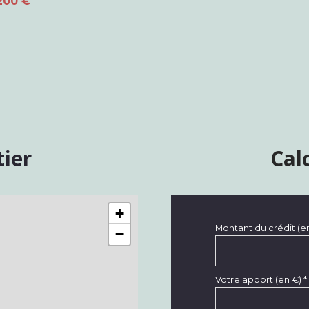
200 €
12.72 m²
tier
Cal
+
Montant du crédit (e
−
Votre apport (en €) *