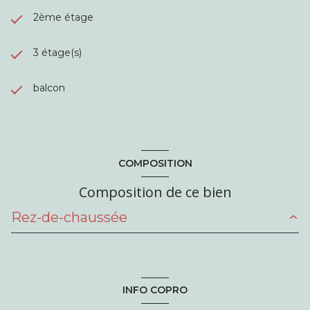
2ème étage
3 étage(s)
balcon
COMPOSITION
Composition de ce bien
Rez-de-chaussée
entrée
3.69 m²
salon/sejour
20.05 m²
INFO COPRO
cuisine
7 m²