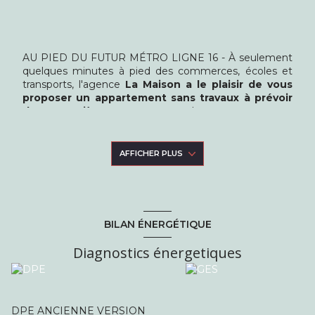
AU PIED DU FUTUR MÉTRO LIGNE 16 - À seulement
quelques minutes à pied des commerces, écoles et
transports, l'agence
La Maison a le plaisir de vous
proposer un appartement sans travaux à prévoir
de type 2 pièces avec BALCON
!
Situé au premier étage sans ascenseur. Cet
appartement comprend une entrée, un salon-salle à
manger donnant sur un balcon, une cuisine
AFFICHER PLUS
indépendante, une chambre ainsi qu'une salle d'eau
avec WC. Une place de parking en sous-sol complète
ce bien.
Idéal pour une première acquisition ou un
investissement locatif !
BILAN ÉNERGÉTIQUE
Diagnostics énergetiques
DPE ANCIENNE VERSION