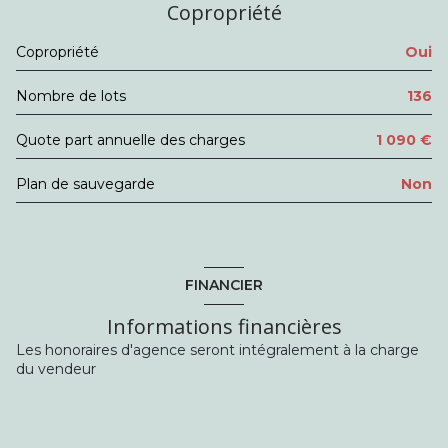
Copropriété
WC
1.07 m²
Copropriété
Oui
chambre
12.13 m²
Nombre de lots
136
salle de bain
3.69 m²
Quote part annuelle des charges
1 090 €
Plan de sauvegarde
Non
FINANCIER
Informations financières
Les honoraires d'agence seront intégralement à la charge
du vendeur