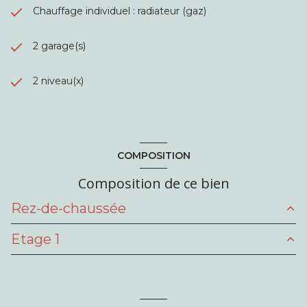
Chauffage individuel : radiateur (gaz)
2 garage(s)
2 niveau(x)
COMPOSITION
Composition de ce bien
Rez-de-chaussée
Etage 1
salon/sejour
34 m²
cuisine
8.8 m²
chambre
50 m²
chambre
9.68 m²
salle d'eau
7.60 m²