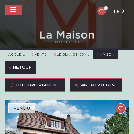
0
FR
ACCUEIL
VENTE
LE BLANC MESNIL
MAISON
RETOUR
TÉLÉCHARGER LA FICHE
PARTAGER CE BIEN
VENDU