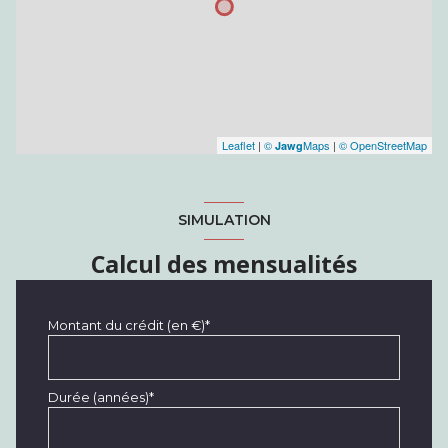
Leaflet
|
©
Maps
|
© OpenStreetMap
Jawg
SIMULATION
Calcul des mensualités
Montant du crédit (en €)*
Durée (années)*