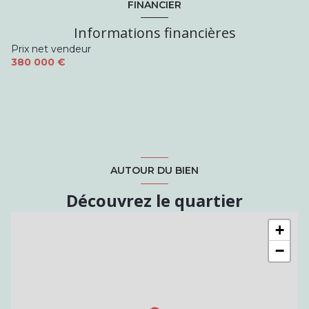
FINANCIER
chambre
9.68 m²
Informations financières
salle d'eau
4 m²
Prix net vendeur
Couloir
7.6 m²
380 000 €
AUTOUR DU BIEN
Découvrez le quartier
+
−