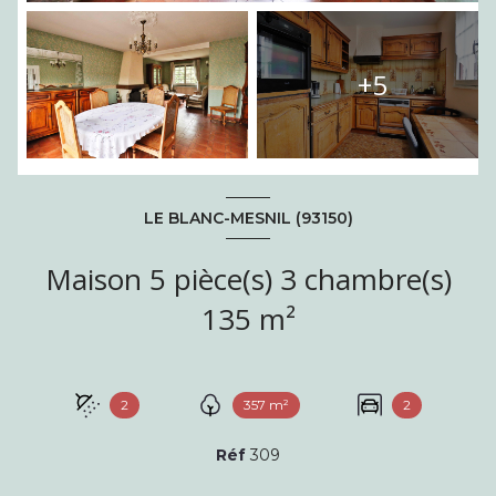
+5
LE BLANC-MESNIL (93150)
Maison 5 pièce(s) 3 chambre(s)
135 m²
2
357 m²
2
Réf
309