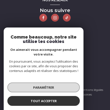
NOS RÉSEAUX
Nous suivre
ADHÉRENTS
Comme beaucoup, notre site
utilise les cookies
Nous adhérons
On aimerait vous accompagner pendant
votre visite.
En poursuivant, vous acceptez l'utilisation des
cookies par ce site, afin de vous proposer des
contenus adaptés et réaliser des statistiques !
© 2026 | Tous droits réservés
PARAMÉTRER
Nos honoraires
Nos partenaires
Mentions légales
Admin
Politique RGPD
Cookies
TOUT ACCEPTER
Réalisé par :