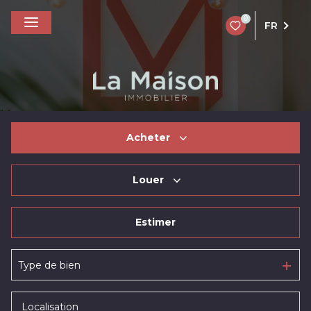
0
FR
Acheter
Louer
De l'ancien
Estimer
à l'année
Type de bien