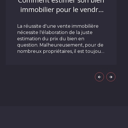
immobilier pour le vendre
au meilleur prix ?
La réussite d'une vente immobilière
nécessite l'élaboration de la juste
estimation du prix du bien en
question. Malheureusement, pour de
nombreux propriétaires, il est toujours
difficile d'estimer de manière objective
et précise la valeur de leur maison ou
LIRE CETTE ACTU
appartement sans la surévaluer.
Comment bien estimer votre maison
pour une vente immobilière ? Voici
quelques conseils qui vont
certainement vous aider.