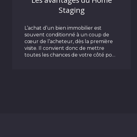
Staging
L’achat d’un bien immobilier est
souvent conditionné à un coup de
cœur de l’acheteur, dès la première
visite. Il convient donc de mettre
toutes les chances de votre côté pour
rendre votre logement désirable. C’est
l’objectif que vise la valorisation
LIRE CETTE ACTU
immobilière que les Anglo-Saxons
nomment home staging. Sans vous
lancer dans des opérations ruineuses
de rénovation, il s’agit d’effectuer
quelques petits travaux et
aménagements destinés à rendre
séduisante votre habitation.