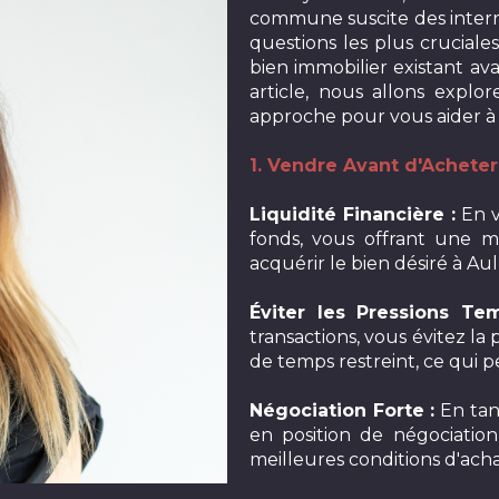
commune suscite des interr
questions les plus cruciales
bien immobilier existant av
article, nous allons explo
approche pour vous aider à 
1. Vendre Avant d'Acheter
Liquidité Financière :
En v
fonds, vous offrant une 
acquérir le bien désiré à Au
Éviter les Pressions Tem
transactions, vous évitez la
de temps restreint, ce qui p
Négociation Forte :
En tan
en position de négociatio
meilleures conditions d'acha