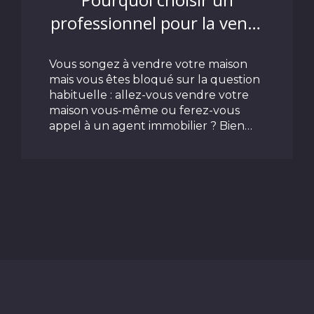
professionnel pour la vente
de son bien immobilier ?
Vous songez à vendre votre maison
mais vous êtes bloqué sur la question
habituelle : allez-vous vendre votre
maison vous-même ou ferez-vous
appel à un agent immobilier ? Bien
sûr, la vente de votre maison ne se
limite pas à sa commercialisation. Il
LIRE CETTE ACTU
faudra faire estimer votre maison et la
préparer pour la visite. Vous aurez
également besoin de quelqu'un pour
organiser des journées portes
ouvertes ou au moins montrer la
maison aux acheteurs potentiels. Et si
vous avez plusieurs offres ? Qui va
gérer ces négociations ? Et quel
devrait être le prix de vente de votre
maison ? Il y a beaucoup à gérer