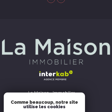
La Maison - Immobilier
3 rue du Onze Novembre
Comme beaucoup, notre site
93600
Aulnay-sous-Bois
utilise les cookies