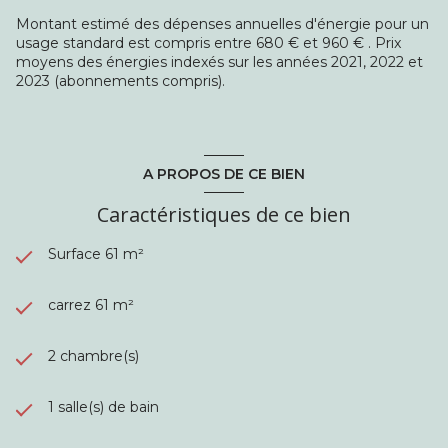
au capital de 1000€, immatriculée au RCS de Bobigny sous
Montant estimé des dépenses annuelles d'énergie pour un
le numéro 823 238 886. Siège social : 3 rue du Onze
usage standard est compris entre 680 € et 960 € . Prix
Novembre, 93600 Aulnay-sous-Bois.
moyens des énergies indexés sur les années 2021, 2022 et
2023 (abonnements compris).
A PROPOS DE CE BIEN
Caractéristiques de ce bien
Surface 61 m²
carrez 61 m²
2 chambre(s)
1 salle(s) de bain