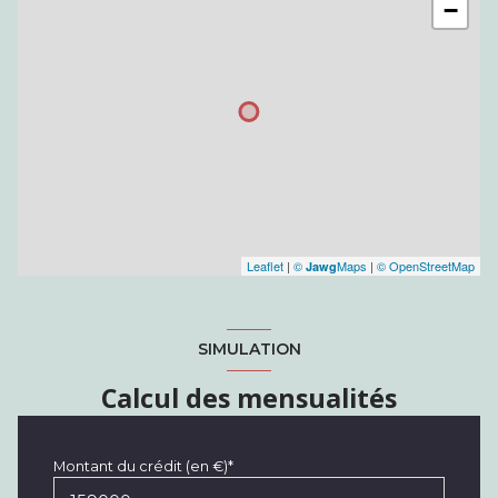
−
Leaflet
|
©
Maps
|
© OpenStreetMap
Jawg
SIMULATION
Calcul des mensualités
Montant du crédit (en €)*