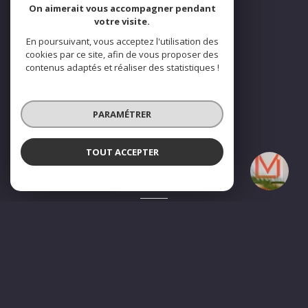
01 43 30 10 20
On aimerait vous accompagner pendant
votre visite.
contact@agencelamaison.fr
En poursuivant, vous acceptez l'utilisation des
cookies par ce site, afin de vous proposer des
contenus adaptés et réaliser des statistiques !
NOS RÉSEAUX
Nous suivre
PARAMÉTRER
TOUT ACCEPTER
La Maison - Immobilier
Agence
ADHÉRENTS
Nous adhérons